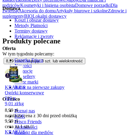
rodziców
Kosmetyki i higiena osobista
Domowe porządki
Dla
Dostawa
zwierząt
Akcesoria do domu
Artykuły biurowe i szkolne
Zdrowie i
suplementy
BIO
Lokalni dostawcy
Koszt i obszar dostawy
Metody Płatności
Terminy dostawy
Reklamacje i zwroty
Produkty polecane
Oferta
W tym tygodniu polecamy:
Gazetka Frisco
8,29
zł/szt. kupując
3
szt.
lub wielokrotność
Nowości
Promocje
Bestsellery
Nasze marki
Rabat na pierwsze zakupy
KRAKUS
Ogórki konserwowe
920 g
O Frisco
9,01
zł
/
kg
8,99
zł
Poznaj nas
najniższa cena z 30 dni przed obniżką
KDR
9,99
zł
Frisco Friends
cena za 1 szt.
Aktualności
KRAKUS
Kontakt dla mediów