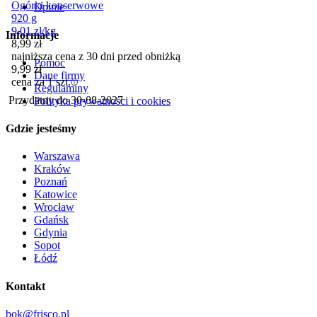
Ogórki konserwowe
Opinie
920 g
9,01
zł
/
kg
Informacje
8,99
zł
najniższa cena z 30 dni przed obniżką
Pomoc
9,99
zł
Dane firmy
cena za 1 szt.
Regulaminy
Przydatny do
30-08-2027
Polityka prywatności i cookies
Gdzie jesteśmy
Warszawa
Kraków
Poznań
Katowice
Wrocław
Gdańsk
Gdynia
Sopot
Łódź
Kontakt
bok@frisco.pl