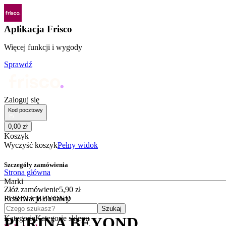
Aplikacja Frisco
Więcej funkcji i wygody
Sprawdź
Zaloguj się
Kod pocztowy
0
,
00
zł
Koszyk
Wyczyść koszyk
Pełny widok
Szczegóły zamówienia
Strona główna
Marki
Złóż zamówienie
5
,
90
zł
PURINA BEYOND
Rezerwacja dostawy
Czego szukasz?
Szukaj
Kategorie
Kategorie sklepu
PURINA BEYOND