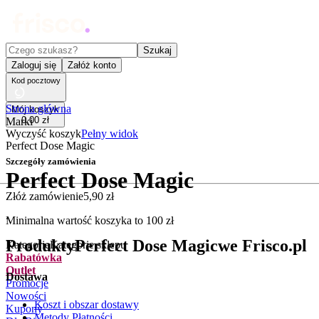
Czego szukasz?
Szukaj
Zaloguj się
Załóż konto
Kod pocztowy
Strona główna
Mój koszyk
0
,
00
zł
Marki
Wyczyść koszyk
Pełny widok
Perfect Dose Magic
Szczegóły zamówienia
Perfect Dose Magic
Złóż zamówienie
5
,
90
zł
.
Minimalna wartość koszyka to
100
zł
Produkty
Perfect Dose Magic
we Frisco.pl
Kategorie
Kategorie sklepu
Rabatówka
Outlet
Dostawa
Promocje
Nowości
Koszt i obszar dostawy
Kupony
Metody Płatności