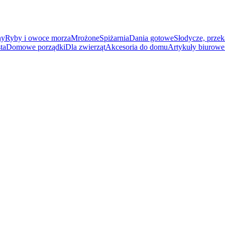
ny
Ryby i owoce morza
Mrożone
Spiżarnia
Dania gotowe
Słodycze, przek
ta
Domowe porządki
Dla zwierząt
Akcesoria do domu
Artykuły biurowe 