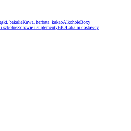
ąski, bakalie
Kawa, herbata, kakao
Alkohole
Boxy
i szkolne
Zdrowie i suplementy
BIO
Lokalni dostawcy