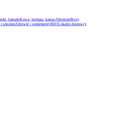
ąski, bakalie
Kawa, herbata, kakao
Alkohole
Boxy
i szkolne
Zdrowie i suplementy
BIO
Lokalni dostawcy