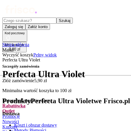
Czego szukasz?
Szukaj
Zaloguj się
Załóż konto
Kod pocztowy
Strona główna
Mój koszyk
0
,
00
zł
Marki
Wyczyść koszyk
Pełny widok
Perfecta Ultra Violet
Szczegóły zamówienia
Perfecta Ultra Violet
Złóż zamówienie
5
,
90
zł
.
Minimalna wartość koszyka to
100
zł
Produkty
Perfecta Ultra Violet
we Frisco.pl
Kategorie
Kategorie sklepu
Rabatówka
Outlet
Dostawa
Promocje
Nowości
Koszt i obszar dostawy
Kupony
Metody Płatności