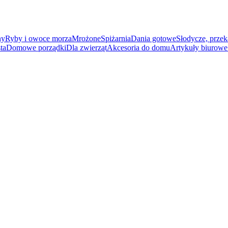
ny
Ryby i owoce morza
Mrożone
Spiżarnia
Dania gotowe
Słodycze, przek
ta
Domowe porządki
Dla zwierząt
Akcesoria do domu
Artykuły biurowe 