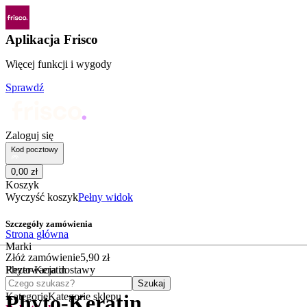
Aplikacja Frisco
Więcej funkcji i wygody
Sprawdź
Zaloguj się
Kod pocztowy
0
,
00
zł
Koszyk
Wyczyść koszyk
Pełny widok
Szczegóły zamówienia
Strona główna
Marki
Złóż zamówienie
5
,
90
zł
Phyto-Keratin
Rezerwacja dostawy
Czego szukasz?
Szukaj
Kategorie
Kategorie sklepu
Phyto-Keratin