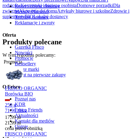
rodziców
Kosmetyki i higiena osobista
Domowe porządki
Dla
Koszt i obszar dostawy
zwierząt
Akcesoria do domu
Artykuły biurowe i szkolne
Zdrowie i
Metody Płatności
suplementy
BIO
Lokalni dostawcy
Terminy dostawy
Reklamacje i zwroty
Oferta
Produkty polecane
Gazetka Frisco
Nowości
W tym tygodniu polecamy:
Promocje
Promocja
Bestsellery
Nasze marki
Rabat na pierwsze zakupy
O Frisco
FRISCO ORGANIC
Borówka BIO
Poznaj nas
KDR
250 g
Frisco Friends
71,96
zł
/
kg
Aktualności
Cena promocyjna
17,99
zł
Kontakt dla mediów
21,99
zł
Opinie
cena przed obniżką
FRISCO ORGANIC