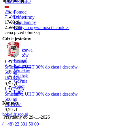
Informacje
Borówka BIO
250 g
Pomoc
71,96
zł
/
kg
Dane firmy
Cena promocyjna
17,99
zł
Regulaminy
21,99
zł
Polityka prywatności i cookies
cena przed obniżką
Gdzie jesteśmy
Warszawa
Kraków
Poznań
ŁACIATA
Katowice
Śmietanka UHT 30% do ciast i deserów
Wrocław
500 ml
Gdańsk
19,18
zł
/
l
Gdynia
Cena
9,59
zł
Sopot
ŁACIATA
Łódź
Śmietanka UHT 30% do ciast i deserów
500 ml
Kontakt
19,18
zł
/
l
Cena
9,59
zł
bok@frisco.pl
Przydatny do
29-11-2026
(+ 48) 22 331 50 00