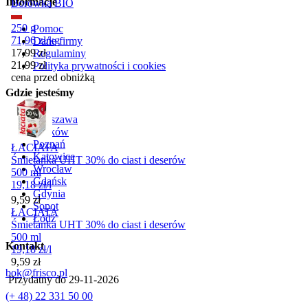
Informacje
Borówka BIO
250 g
Pomoc
71,96
zł
/
kg
Dane firmy
Cena promocyjna
17,99
zł
Regulaminy
21,99
zł
Polityka prywatności i cookies
cena przed obniżką
Gdzie jesteśmy
Warszawa
Kraków
Poznań
ŁACIATA
Katowice
Śmietanka UHT 30% do ciast i deserów
Wrocław
500 ml
Gdańsk
19,18
zł
/
l
Gdynia
Cena
9,59
zł
Sopot
ŁACIATA
Łódź
Śmietanka UHT 30% do ciast i deserów
500 ml
Kontakt
19,18
zł
/
l
Cena
9,59
zł
bok@frisco.pl
Przydatny do
29-11-2026
(+ 48) 22 331 50 00