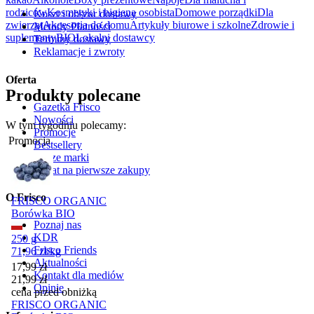
rodziców
Kosmetyki i higiena osobista
Domowe porządki
Dla
Koszt i obszar dostawy
zwierząt
Akcesoria do domu
Artykuły biurowe i szkolne
Zdrowie i
Metody Płatności
suplementy
BIO
Lokalni dostawcy
Terminy dostawy
Reklamacje i zwroty
Oferta
Produkty polecane
Gazetka Frisco
Nowości
W tym tygodniu polecamy:
Promocje
Promocja
Bestsellery
Nasze marki
Rabat na pierwsze zakupy
O Frisco
FRISCO ORGANIC
Borówka BIO
Poznaj nas
KDR
250 g
Frisco Friends
71,96
zł
/
kg
Aktualności
Cena promocyjna
17,99
zł
Kontakt dla mediów
21,99
zł
Opinie
cena przed obniżką
FRISCO ORGANIC