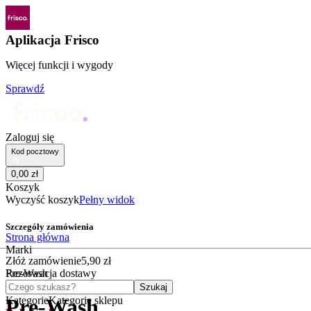
Aplikacja Frisco
Więcej funkcji i wygody
Sprawdź
Zaloguj się
Kod pocztowy
0
,
00
zł
Koszyk
Wyczyść koszyk
Pełny widok
Szczegóły zamówienia
Strona główna
Marki
Złóż zamówienie
5
,
90
zł
Pre-Wash
Rezerwacja dostawy
Czego szukasz?
Szukaj
Kategorie
Kategorie sklepu
Pre-Wash