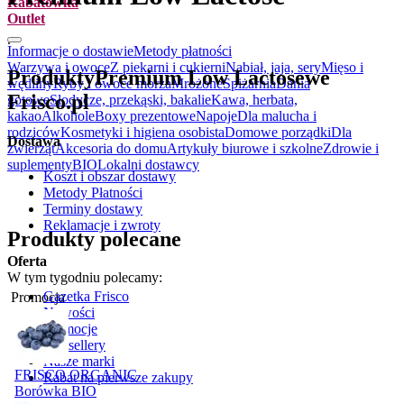
Rabatówka
Outlet
.
Informacje o dostawie
Metody płatności
Warzywa i owoce
Z piekarni i cukierni
Nabiał, jaja, sery
Mięso i
Produkty
Premium Low Lactose
we
wędliny
Ryby i owoce morza
Mrożone
Spiżarnia
Dania
Frisco.pl
gotowe
Słodycze, przekąski, bakalie
Kawa, herbata,
kakao
Alkohole
Boxy prezentowe
Napoje
Dla malucha i
rodziców
Kosmetyki i higiena osobista
Domowe porządki
Dla
Dostawa
zwierząt
Akcesoria do domu
Artykuły biurowe i szkolne
Zdrowie i
suplementy
BIO
Lokalni dostawcy
Koszt i obszar dostawy
Metody Płatności
Terminy dostawy
Reklamacje i zwroty
Produkty polecane
Oferta
W tym tygodniu polecamy:
Gazetka Frisco
Promocja
Nowości
Promocje
Bestsellery
Nasze marki
FRISCO ORGANIC
Rabat na pierwsze zakupy
Borówka BIO