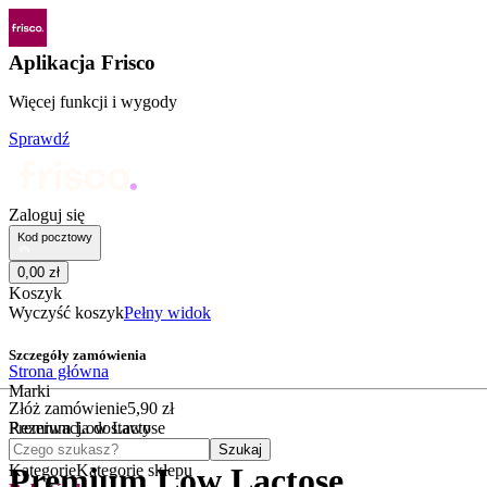
Aplikacja Frisco
Więcej funkcji i wygody
Sprawdź
Zaloguj się
Kod pocztowy
0
,
00
zł
Koszyk
Wyczyść koszyk
Pełny widok
Szczegóły zamówienia
Strona główna
Marki
Złóż zamówienie
5
,
90
zł
Premium Low Lactose
Rezerwacja dostawy
Czego szukasz?
Szukaj
Kategorie
Kategorie sklepu
Premium Low Lactose