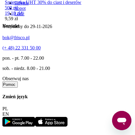
Śmietanka UHT 30% do ciast i deserów
Gdynia
500 ml
Sopot
19,18
zł
/
l
Łódź
Cena
9,59
zł
Kontakt
Przydatny do
29-11-2026
bok@frisco.pl
(+ 48) 22 331 50 00
pon. - pt.
7.00 - 22.00
sob. - niedz.
8.00 - 21.00
Obserwuj nas
Pomoc
Zmień język
PL
EN