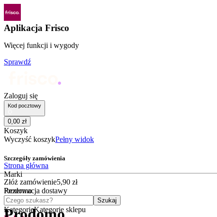
Aplikacja Frisco
Więcej funkcji i wygody
Sprawdź
Zaloguj się
Kod pocztowy
0
,
00
zł
Koszyk
Wyczyść koszyk
Pełny widok
Szczegóły zamówienia
Strona główna
Marki
Złóż zamówienie
5
,
90
zł
Prodomo
Rezerwacja dostawy
Czego szukasz?
Szukaj
Kategorie
Kategorie sklepu
Prodomo