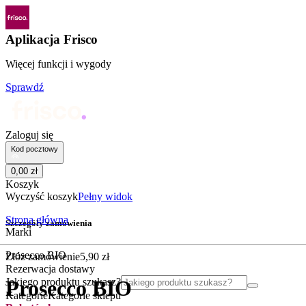
Aplikacja Frisco
Więcej funkcji i wygody
Sprawdź
Zaloguj się
Kod pocztowy
0
,
00
zł
Koszyk
Wyczyść koszyk
Pełny widok
Strona główna
Szczegóły zamówienia
Marki
Prosecco BIO
Złóż zamówienie
5
,
90
zł
Rezerwacja dostawy
Jakiego produktu szukasz?
Prosecco BIO
Kategorie
Kategorie sklepu