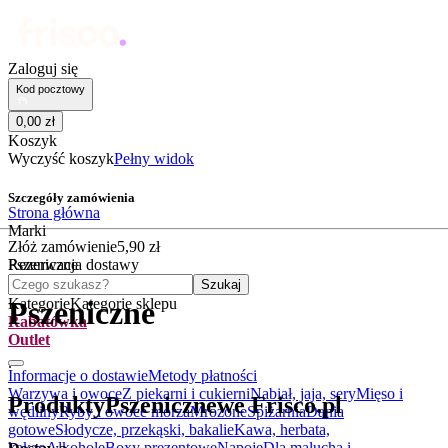
Zaloguj się
Kod pocztowy
0
,
00
zł
Koszyk
Wyczyść koszyk
Pełny widok
Szczegóły zamówienia
Strona główna
Marki
Złóż zamówienie
5
,
90
zł
Pszeniczne
Rezerwacja dostawy
Czego szukasz?
Szukaj
Kategorie
Kategorie sklepu
Pszeniczne
Rabatówka
Outlet
.
Informacje o dostawie
Metody płatności
Warzywa i owoce
Z piekarni i cukierni
Nabiał, jaja, sery
Mięso i
Produkty
Pszeniczne
we Frisco.pl
wędliny
Ryby i owoce morza
Mrożone
Spiżarnia
Dania
gotowe
Słodycze, przekąski, bakalie
Kawa, herbata,
kakao
Alkohole
Boxy prezentowe
Napoje
Dla malucha i