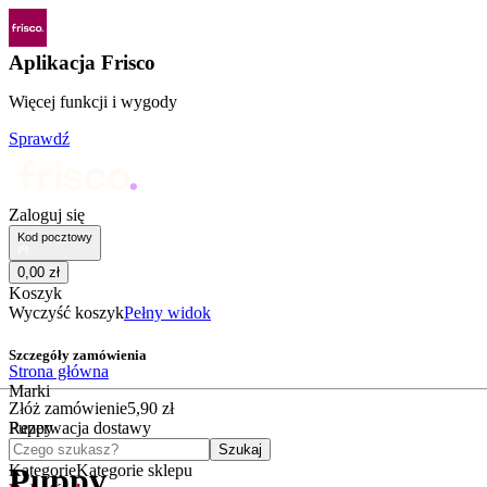
Aplikacja Frisco
Więcej funkcji i wygody
Sprawdź
Zaloguj się
Kod pocztowy
0
,
00
zł
Koszyk
Wyczyść koszyk
Pełny widok
Szczegóły zamówienia
Strona główna
Marki
Złóż zamówienie
5
,
90
zł
Puppy
Rezerwacja dostawy
Czego szukasz?
Szukaj
Kategorie
Kategorie sklepu
Puppy