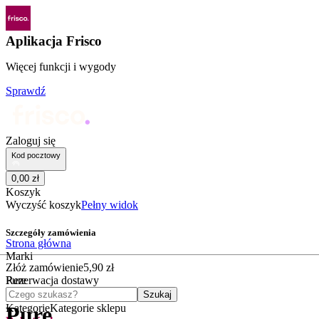
Aplikacja Frisco
Więcej funkcji i wygody
Sprawdź
Zaloguj się
Kod pocztowy
0
,
00
zł
Koszyk
Wyczyść koszyk
Pełny widok
Szczegóły zamówienia
Strona główna
Marki
Złóż zamówienie
5
,
90
zł
Pure
Rezerwacja dostawy
Czego szukasz?
Szukaj
Kategorie
Kategorie sklepu
Pure