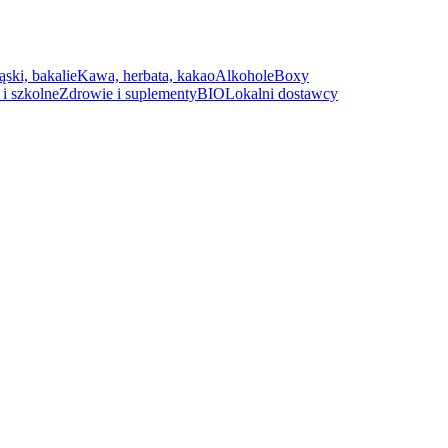
ąski, bakalie
Kawa, herbata, kakao
Alkohole
Boxy
i szkolne
Zdrowie i suplementy
BIO
Lokalni dostawcy