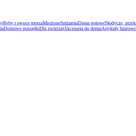
ny
Ryby i owoce morza
Mrożone
Spiżarnia
Dania gotowe
Słodycze, przek
ta
Domowe porządki
Dla zwierząt
Akcesoria do domu
Artykuły biurowe 