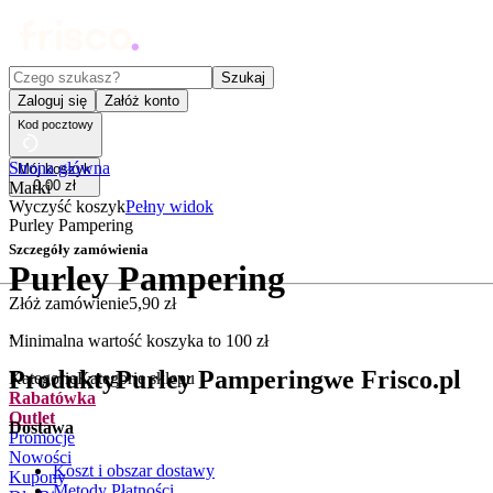
Czego szukasz?
Szukaj
Zaloguj się
Załóż konto
Kod pocztowy
Strona główna
Mój koszyk
0
,
00
zł
Marki
Wyczyść koszyk
Pełny widok
Purley Pampering
Szczegóły zamówienia
Purley Pampering
Złóż zamówienie
5
,
90
zł
.
Minimalna wartość koszyka to
100
zł
Produkty
Purley Pampering
we Frisco.pl
Kategorie
Kategorie sklepu
Rabatówka
Outlet
Dostawa
Promocje
Nowości
Koszt i obszar dostawy
Kupony
Metody Płatności