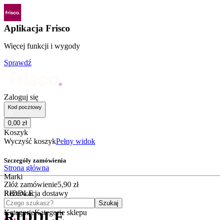
Aplikacja Frisco
Więcej funkcji i wygody
Sprawdź
Zaloguj się
Kod pocztowy
0
,
00
zł
Koszyk
Wyczyść koszyk
Pełny widok
Szczegóły zamówienia
Strona główna
Marki
Złóż zamówienie
5
,
90
zł
RIDDLE
Rezerwacja dostawy
Czego szukasz?
Szukaj
Kategorie
Kategorie sklepu
RIDDLE