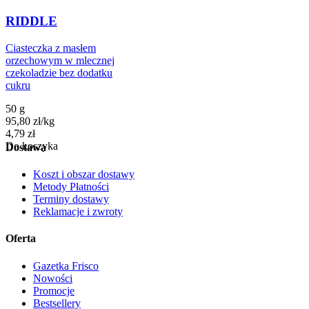
RIDDLE
Ciasteczka z masłem
orzechowym w mlecznej
czekoladzie bez dodatku
cukru
50 g
95,80
zł
/
kg
Cena
4,79
zł
Do koszyka
Dostawa
Koszt i obszar dostawy
Metody Płatności
Terminy dostawy
Reklamacje i zwroty
Oferta
Gazetka Frisco
Nowości
Promocje
Bestsellery