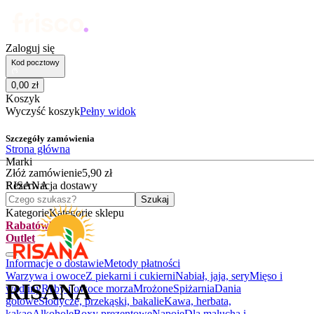
Zaloguj się
Kod pocztowy
0
,
00
zł
Koszyk
Wyczyść koszyk
Pełny widok
Szczegóły zamówienia
Strona główna
Marki
Złóż zamówienie
5
,
90
zł
RISANA
Rezerwacja dostawy
Czego szukasz?
Szukaj
Kategorie
Kategorie sklepu
Rabatówka
Outlet
Informacje o dostawie
Metody płatności
Warzywa i owoce
Z piekarni i cukierni
Nabiał, jaja, sery
Mięso i
RISANA
wędliny
Ryby i owoce morza
Mrożone
Spiżarnia
Dania
gotowe
Słodycze, przekąski, bakalie
Kawa, herbata,
kakao
Alkohole
Boxy prezentowe
Napoje
Dla malucha i