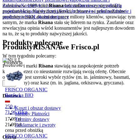
Założona w 1989 roku
Risana
bez zmian cieszy się rosnącą
rodziców
Kosmetyki i higiena osobista
Domowe porządki
Dla
popularnością. Najwyższej jakości, zdrowe i w pełni naturalne
zwierząt
Akcesoria do domu
Artykuły biurowe i szkolne
Zdrowie i
produkty zostały docenione przez miliony klientów, sprawiając tym
suplementy
BIO
Lokalni dostawcy
samym, że marka
Risana
stała się liderem na rynku. Zaufanie oraz
rewelacyjna opinia wśród konsumentów jest najlepszym dowodem
na to, że są to produkty najwyższej jakości.
Produkty polecane
Produkty
RISANA
we Frisco.pl
W tym tygodniu polecamy:
Promocja
Producenci marki
Risana
stawiają na zaspokojenie potrzeb
klientów, przez co nieustannie rozwijają swoją ofertę. Obecnie
oferowany jest szeroki wybór ryżów (m. in. jaśminowy, basmati,
dziki, czarny) oraz kasz (m. in. jaglana, orkiszowa, gryczana).
Zwiń
FRISCO ORGANIC
Borówka BIO
Dostawa
250 g
Koszt i obszar dostawy
71,96
zł
/
kg
Metody Płatności
Cena promocyjna
17,99
zł
Terminy dostawy
21,99
zł
Reklamacje i zwroty
cena przed obniżką
FRISCO ORGANIC
Oferta