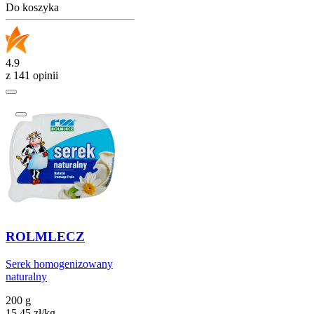
Do koszyka
4.9
z 141 opinii
ROLMLECZ
Serek homogenizowany
naturalny
200 g
15,45
zł
/
kg