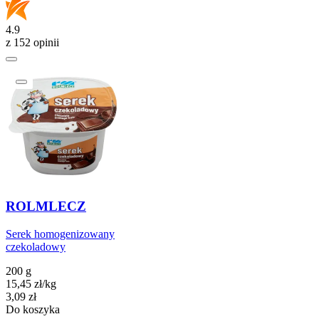
4.9
z 152 opinii
ROLMLECZ
Serek homogenizowany
czekoladowy
200 g
15,45
zł
/
kg
Cena
3,09
zł
Do koszyka