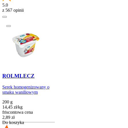
5.0
z 567 opinii
ROLMLECZ
Serek homogenizowany o
smaku waniliowym
200 g
14,45
zł
/
kg
friscontowa cena
Cena
2,89
zł
Do koszyka