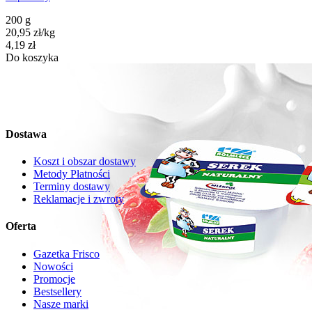
200 g
20,95
zł
/
kg
Cena
4,19
zł
Do koszyka
Dostawa
Koszt i obszar dostawy
Metody Płatności
Terminy dostawy
Reklamacje i zwroty
Oferta
Gazetka Frisco
Nowości
Promocje
Bestsellery
Nasze marki