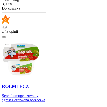
Cena
3,09
zł
Do koszyka
4.9
z 43 opinii
ROLMLECZ
Serek homogenizowany
agrest z czerwoną porzeczką