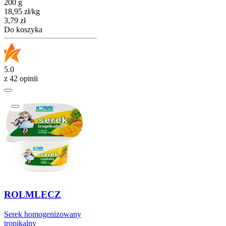
200 g
18,95
zł
/
kg
Cena
3,79
zł
Do koszyka
5.0
z 42 opinii
ROLMLECZ
Serek homogenizowany
tropikalny