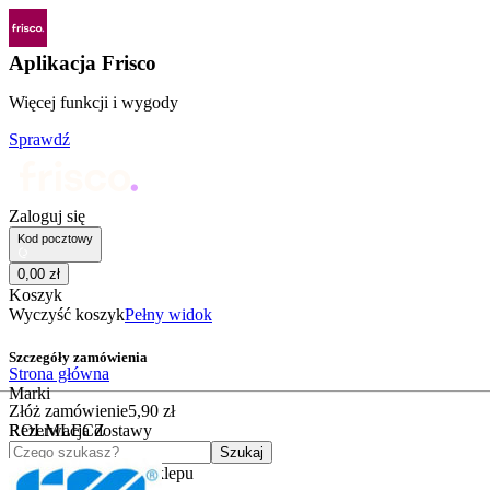
Aplikacja Frisco
Więcej funkcji i wygody
Sprawdź
Zaloguj się
Kod pocztowy
0
,
00
zł
Koszyk
Wyczyść koszyk
Pełny widok
Szczegóły zamówienia
Strona główna
Marki
Złóż zamówienie
5
,
90
zł
ROLMLECZ
Rezerwacja dostawy
Czego szukasz?
Szukaj
Kategorie
Kategorie sklepu