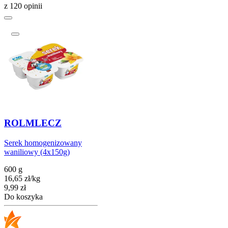
z 120 opinii
ROLMLECZ
Serek homogenizowany
waniliowy (4x150g)
600 g
16,65
zł
/
kg
Cena
9,99
zł
Do koszyka