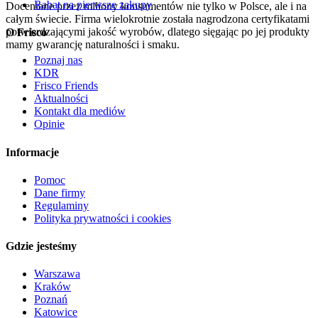
Rabat na pierwsze zakupy
Doceniane przez miliony konsumentów nie tylko w Polsce, ale i na
całym świecie. Firma wielokrotnie została nagrodzona certyfikatami
potwierdzającymi jakość wyrobów, dlatego sięgając po jej produkty
O Frisco
mamy gwarancję naturalności i smaku.
Poznaj nas
KDR
Frisco Friends
Aktualności
Kontakt dla mediów
Opinie
Informacje
Pomoc
Dane firmy
Regulaminy
Polityka prywatności i cookies
Gdzie jesteśmy
Warszawa
Kraków
Poznań
Katowice