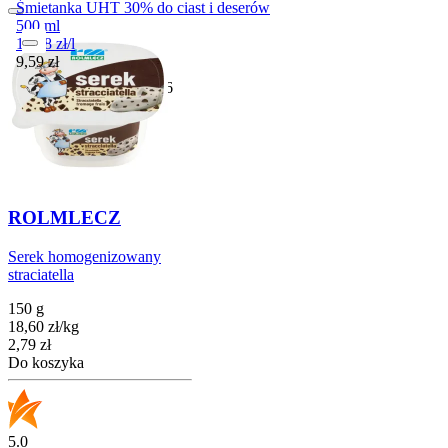
Śmietanka UHT 30% do ciast i deserów
500 ml
19,18
zł
/
l
Cena
9,59
zł
Przydatny do
29-11-2026
ROLMLECZ
Serek homogenizowany
straciatella
150 g
18,60
zł
/
kg
Cena
2,79
zł
Do koszyka
5.0