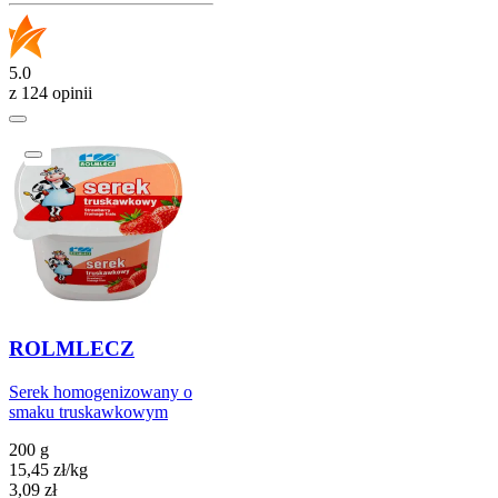
5.0
z 124 opinii
ROLMLECZ
Serek homogenizowany o
smaku truskawkowym
200 g
15,45
zł
/
kg
Cena
3,09
zł