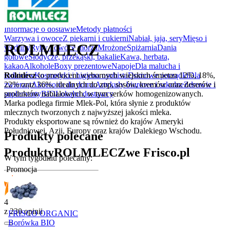
Rabatówka
Outlet
Informacje o dostawie
Metody płatności
Warzywa i owoce
Z piekarni i cukierni
Nabiał, jaja, sery
Mięso i
ROLMLECZ
wędliny
Ryby i owoce morza
Mrożone
Spiżarnia
Dania
gotowe
Słodycze, przekąski, bakalie
Kawa, herbata,
kakao
Alkohole
Boxy prezentowe
Napoje
Dla malucha i
Rolmlecz
to producent wybornych wiejskich śmietan 12%, 18%,
rodziców
Kosmetyki i higiena osobista
Domowe porządki
Dla
22% oraz 36%, idealnych do zup, sosów, kremów oraz deserów i
zwierząt
Akcesoria do domu
Artykuły biurowe i szkolne
Zdrowie i
produktów nabiałowych, w tym serków homogenizowanych.
suplementy
BIO
Lokalni dostawcy
Marka podlega firmie Mlek-Pol, która słynie z produktów
mlecznych tworzonych z najwyższej jakości mleka.
Produkty eksportowane są również do krajów Ameryki
Południowej, Azji, Europy oraz krajów Dalekiego Wschodu.
Produkty polecane
Produkty
ROLMLECZ
we Frisco.pl
W tym tygodniu polecamy:
Promocja
4.9
z 230 opinii
FRISCO ORGANIC
Borówka BIO