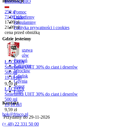
Informacje
Borówka BIO
250 g
Pomoc
71,96
zł
/
kg
Dane firmy
Cena promocyjna
17,99
zł
Regulaminy
21,99
zł
Polityka prywatności i cookies
cena przed obniżką
Gdzie jesteśmy
Warszawa
Kraków
Poznań
ŁACIATA
Katowice
Śmietanka UHT 30% do ciast i deserów
Wrocław
500 ml
Gdańsk
19,18
zł
/
l
Gdynia
Cena
9,59
zł
Sopot
ŁACIATA
Łódź
Śmietanka UHT 30% do ciast i deserów
500 ml
Kontakt
19,18
zł
/
l
Cena
9,59
zł
bok@frisco.pl
Przydatny do
29-11-2026
(+ 48) 22 331 50 00