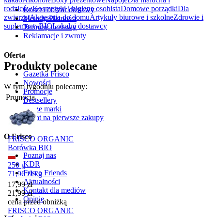
rodziców
Kosmetyki i higiena osobista
Domowe porządki
Dla
Koszt i obszar dostawy
zwierząt
Akcesoria do domu
Artykuły biurowe i szkolne
Zdrowie i
Metody Płatności
suplementy
BIO
Lokalni dostawcy
Terminy dostawy
Reklamacje i zwroty
Oferta
Produkty polecane
Gazetka Frisco
Nowości
W tym tygodniu polecamy:
Promocje
Promocja
Bestsellery
Nasze marki
Rabat na pierwsze zakupy
O Frisco
FRISCO ORGANIC
Borówka BIO
Poznaj nas
KDR
250 g
Frisco Friends
71,96
zł
/
kg
Aktualności
Cena promocyjna
17,99
zł
Kontakt dla mediów
21,99
zł
Opinie
cena przed obniżką
FRISCO ORGANIC