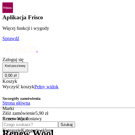
Aplikacja Frisco
Więcej funkcji i wygody
Sprawdź
Zaloguj się
Kod pocztowy
0
,
00
zł
Koszyk
Wyczyść koszyk
Pełny widok
Szczegóły zamówienia
Strona główna
Marki
Złóż zamówienie
5
,
90
zł
Renew Wool
Rezerwacja dostawy
Czego szukasz?
Szukaj
Kategorie
Kategorie sklepu
Renew Wool