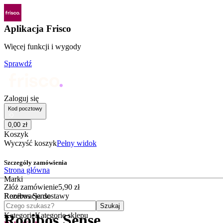
Aplikacja Frisco
Więcej funkcji i wygody
Sprawdź
Zaloguj się
Kod pocztowy
0
,
00
zł
Koszyk
Wyczyść koszyk
Pełny widok
Szczegóły zamówienia
Strona główna
Marki
Złóż zamówienie
5
,
90
zł
Rooibos Sense
Rezerwacja dostawy
Czego szukasz?
Szukaj
Kategorie
Kategorie sklepu
Rooibos Sense