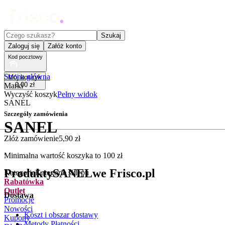
Czego szukasz?
Szukaj
Zaloguj się
Załóż konto
Kod pocztowy
Strona główna
Mój koszyk
0
,
00
zł
Marki
Wyczyść koszyk
Pełny widok
SANEL
Szczegóły zamówienia
SANEL
Złóż zamówienie
5
,
90
zł
.
Minimalna wartość koszyka to
100
zł
Produkty
SANEL
we Frisco.pl
Kategorie
Kategorie sklepu
Rabatówka
Outlet
Dostawa
Promocje
Nowości
Koszt i obszar dostawy
Kupony
Metody Płatności