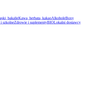
ąski, bakalie
Kawa, herbata, kakao
Alkohole
Boxy
i szkolne
Zdrowie i suplementy
BIO
Lokalni dostawcy