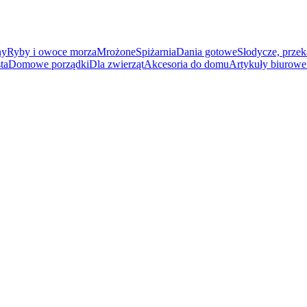
ny
Ryby i owoce morza
Mrożone
Spiżarnia
Dania gotowe
Słodycze, przek
ta
Domowe porządki
Dla zwierząt
Akcesoria do domu
Artykuły biurowe 