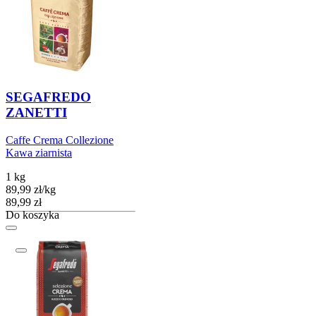
SEGAFREDO
ZANETTI
Caffe Crema Collezione
Kawa ziarnista
1 kg
89,99
zł
/
kg
Cena
89,99
zł
Do koszyka