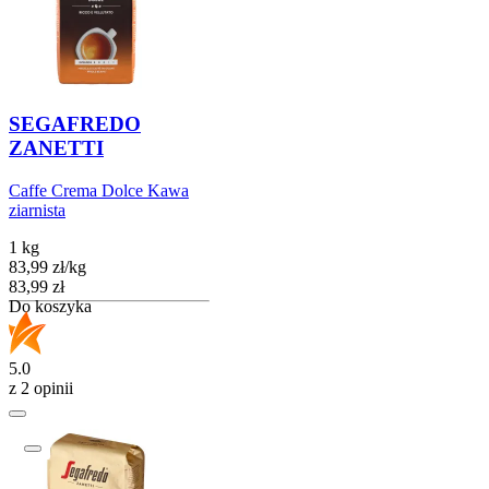
SEGAFREDO
ZANETTI
Caffe Crema Dolce Kawa
ziarnista
1 kg
83,99
zł
/
kg
Cena
83,99
zł
Do koszyka
5.0
z 2 opinii