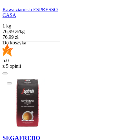
Kawa ziarnista ESPRESSO
CASA
1 kg
76,99
zł
/
kg
Cena
76,99
zł
Do koszyka
5.0
z 5 opinii
SEGAFREDO