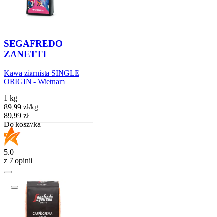
SEGAFREDO
ZANETTI
Kawa ziarnista SINGLE
ORIGIN - Wietnam
1 kg
89,99
zł
/
kg
Cena
89,99
zł
Do koszyka
5.0
z 7 opinii