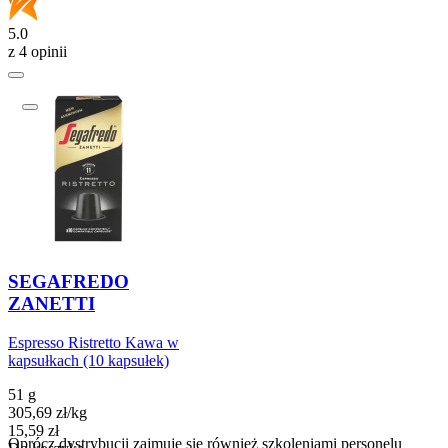
5.0
z 4 opinii
SEGAFREDO
ZANETTI
Espresso Ristretto Kawa w
kapsułkach (10 kapsułek)
51 g
305,69
zł
/
kg
Cena
15,59
zł
Oprócz dystrybucji zajmuje się również szkoleniami personelu