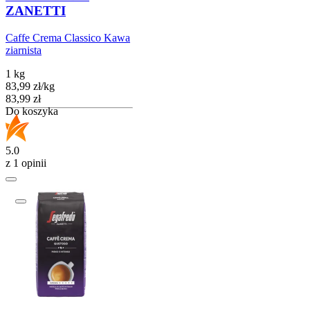
ZANETTI
Caffe Crema Classico Kawa
ziarnista
1 kg
83,99
zł
/
kg
Cena
83,99
zł
Do koszyka
5.0
z 1 opinii