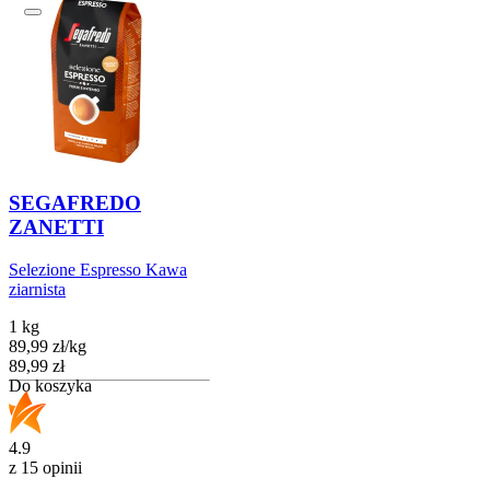
SEGAFREDO
ZANETTI
Selezione Espresso Kawa
ziarnista
1 kg
89,99
zł
/
kg
Cena
89,99
zł
Do koszyka
4.9
z 15 opinii