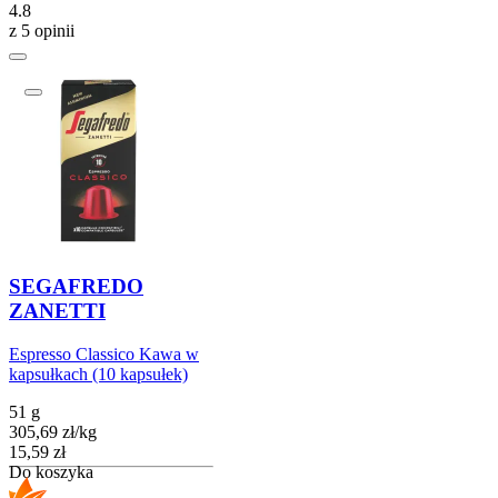
4.8
z 5 opinii
SEGAFREDO
ZANETTI
Espresso Classico Kawa w
kapsułkach (10 kapsułek)
51 g
305,69
zł
/
kg
Cena
15,59
zł
Do koszyka