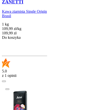
ZANETTI
Kawa ziarnista Single Origin
Brasil
1 kg
109,99
zł
/
kg
Cena
109,99
zł
Do koszyka
5.0
z 1 opinii