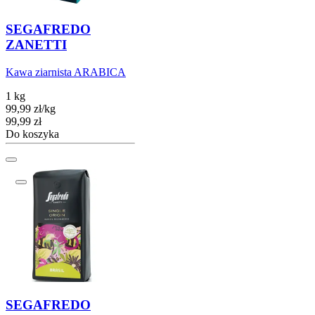
SEGAFREDO
ZANETTI
Kawa ziarnista ARABICA
1 kg
99,99
zł
/
kg
Cena
99,99
zł
Do koszyka
SEGAFREDO