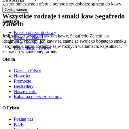
Do koszyka
gastronomicznego i oferuje pomoc przy doborze sprzętu do kawy.
Czytaj wiecej
Wszystkie rodzaje i smaki kaw Segafredo
Dostawa
Zanetti
Koszt i obszar dostawy
Jeśli szukasz wysokiej jakości kawy, Segafredo Zanetti jest
Metody Płatności
idealnym wyborem. Ich kawy są znane ze swojego bogatego smaku
Terminy dostawy
i aromatu, a także dostępne są w różnych wariantach: kapsułkach,
Reklamacje i zwroty
ziarnach i w zmielonej formie.
Oferta
.
Gazetka Frisco
Nowości
Promocje
Bestsellery
Nasze marki
Rabat na pierwsze zakupy
O Frisco
Poznaj nas
KDR