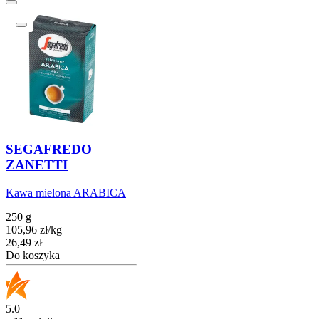
SEGAFREDO
ZANETTI
Kawa mielona ARABICA
250 g
105,96
zł
/
kg
Cena
26,49
zł
Do koszyka
5.0