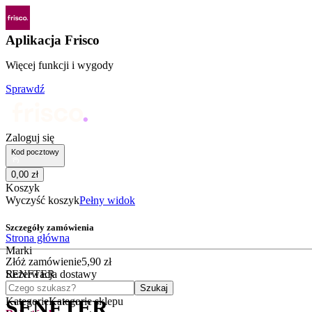
Aplikacja Frisco
Więcej funkcji i wygody
Sprawdź
Zaloguj się
Kod pocztowy
0
,
00
zł
Koszyk
Wyczyść koszyk
Pełny widok
Szczegóły zamówienia
Strona główna
Marki
Złóż zamówienie
5
,
90
zł
SENFTER
Rezerwacja dostawy
Czego szukasz?
Szukaj
Kategorie
Kategorie sklepu
SENFTER