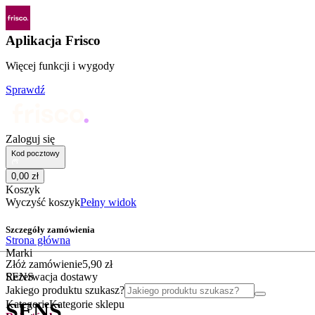
Aplikacja Frisco
Więcej funkcji i wygody
Sprawdź
Zaloguj się
Kod pocztowy
0
,
00
zł
Koszyk
Wyczyść koszyk
Pełny widok
Szczegóły zamówienia
Strona główna
Marki
Złóż zamówienie
5
,
90
zł
SENS
Rezerwacja dostawy
Jakiego produktu szukasz?
Kategorie
Kategorie sklepu
SENS