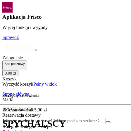
Aplikacja Frisco
Więcej funkcji i wygody
Sprawdź
Zaloguj się
Kod pocztowy
0
,
00
zł
Koszyk
Wyczyść koszyk
Pełny widok
Strona główna
Szczegóły zamówienia
Marki
SPYCHALSCY
Złóż zamówienie
5
,
90
zł
Rezerwacja dostawy
Jakiego produktu szukasz?
SPYCHALSCY
Kategorie
Kategorie sklepu