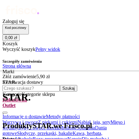
Zaloguj się
Kod pocztowy
0
,
00
zł
Koszyk
Wyczyść koszyk
Pełny widok
Szczegóły zamówienia
Strona główna
Marki
Złóż zamówienie
5
,
90
zł
STAR.
Rezerwacja dostawy
Czego szukasz?
Szukaj
Kategorie
Kategorie sklepu
STAR.
Rabatówka
Outlet
.
Informacje o dostawie
Metody płatności
Warzywa i owoce
Z piekarni i cukierni
Nabiał, jaja, sery
Mięso i
Produkty
STAR.
we Frisco.pl
wędliny
Ryby i owoce morza
Mrożone
Spiżarnia
Dania
gotowe
Słodycze, przekąski, bakalie
Kawa, herbata,
kakao
Alkohole
Boxy prezentowe
Napoje
Dla malucha i