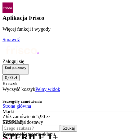
Aplikacja Frisco
Więcej funkcji i wygody
Sprawdź
Zaloguj się
Kod pocztowy
0
,
00
zł
Koszyk
Wyczyść koszyk
Pełny widok
Szczegóły zamówienia
Strona główna
Marki
Złóż zamówienie
5
,
90
zł
STERILE 1+
Rezerwacja dostawy
Czego szukasz?
Szukaj
Kategorie
Kategorie sklepu
STERILE 1+