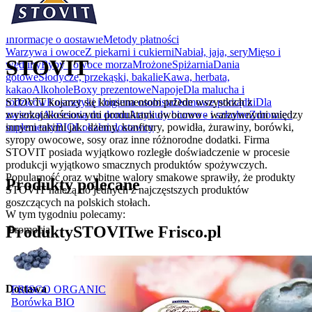
Rabatówka
Outlet
Informacje o dostawie
Metody płatności
Warzywa i owoce
Z piekarni i cukierni
Nabiał, jaja, sery
Mięso i
STOVIT
wędliny
Ryby i owoce morza
Mrożone
Spiżarnia
Dania
gotowe
Słodycze, przekąski, bakalie
Kawa, herbata,
kakao
Alkohole
Boxy prezentowe
Napoje
Dla malucha i
STOVIT kojarzy się konsumentom przede wszystkich z
rodziców
Kosmetyki i higiena osobista
Domowe porządki
Dla
wysokojakościowymi produktami owocowo - warzywnymi między
zwierząt
Akcesoria do domu
Artykuły biurowe i szkolne
Zdrowie i
innymi takimi jak: dżemy, konfitury, powidła, żurawiny, borówki,
suplementy
BIO
Lokalni dostawcy
syropy owocowe, sosy oraz inne różnorodne dodatki. Firma
STOVIT posiada wyjątkowo rozległe doświadczenie w procesie
produkcji wyjątkowo smacznych produktów spożywczych.
Popularność oraz wybitne walory smakowe sprawiły, że produkty
Produkty polecane
STOVIT należą do jednych z najczęstszych produktów
goszczących na polskich stołach.
W tym tygodniu polecamy:
Produkty
STOVIT
we Frisco.pl
Promocja
Dostawa
FRISCO ORGANIC
Borówka BIO