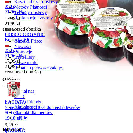
Koszt i obszar dostawy
250 g
Metody Płatności
71,96
zł
/
kg
Terminy dostawy
Reklamacje i zwroty
Cena promocyjna
17,99
zł
21,99
zł
cena przed obniżką
Oferta
FRISCO ORGANIC
Borówka BIO
Gazetka Frisco
Nowości
250 g
Promocje
71,96
zł
/
kg
Bestsellery
Cena promocyjna
17,99
zł
Nasze marki
21,99
zł
Rabat na pierwsze zakupy
cena przed obniżką
O Frisco
.
Poznaj nas
KDR
Frisco Friends
ŁACIATA
Aktualności
Śmietanka UHT 30% do ciast i deserów
Kontakt dla mediów
500 ml
Opinie
19,18
zł
/
l
Cena
9,59
zł
Informacje
ŁACIATA