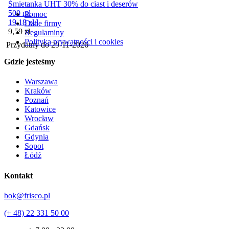
Śmietanka UHT 30% do ciast i deserów
500 ml
Pomoc
19,18
zł
/
l
Dane firmy
Cena
9,59
zł
Regulaminy
Polityka prywatności i cookies
Przydatny do
29-11-2026
Gdzie jesteśmy
Warszawa
Kraków
Poznań
Katowice
Wrocław
Gdańsk
Gdynia
Sopot
Łódź
Kontakt
bok@frisco.pl
(+ 48) 22 331 50 00