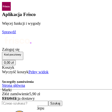
Aplikacja Frisco
Więcej funkcji i wygody
Sprawdź
Zaloguj się
Kod pocztowy
0
,
00
zł
Koszyk
Wyczyść koszyk
Pełny widok
Szczegóły zamówienia
Strona główna
Marki
Złóż zamówienie
5
,
90
zł
STOVIT
Rezerwacja dostawy
Czego szukasz?
Szukaj
Kategorie
Kategorie sklepu