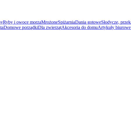
ny
Ryby i owoce morza
Mrożone
Spiżarnia
Dania gotowe
Słodycze, przek
ta
Domowe porządki
Dla zwierząt
Akcesoria do domu
Artykuły biurowe 