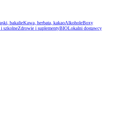
ąski, bakalie
Kawa, herbata, kakao
Alkohole
Boxy
i szkolne
Zdrowie i suplementy
BIO
Lokalni dostawcy