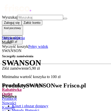
Wyszukaj
Zaloguj się
Załóż konto
Kod pocztowy
Strona główna
Mój koszyk
0
,
00
zł
Marki
Wyczyść koszyk
Pełny widok
SWANSON
Szczegóły zamówienia
SWANSON
Złóż zamówienie
5
,
90
zł
.
Minimalna wartość koszyka to
100
zł
Produkty
SWANSON
we Frisco.pl
Kategorie
Kategorie sklepu
Rabatówka
Outlet
Dostawa
Promocje
Nowości
Koszt i obszar dostawy
Kupony
Metody Płatności