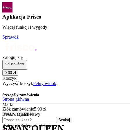
Aplikacja Frisco
Więcej funkcji i wygody
Sprawdź
Zaloguj się
Kod pocztowy
0
,
00
zł
Koszyk
Wyczyść koszyk
Pełny widok
Szczegóły zamówienia
Strona główna
Marki
Złóż zamówienie
5
,
90
zł
SWAN QUEEN
Rezerwacja dostawy
Czego szukasz?
Szukaj
Kategorie
Kategorie sklepu
SWAN QUEEN