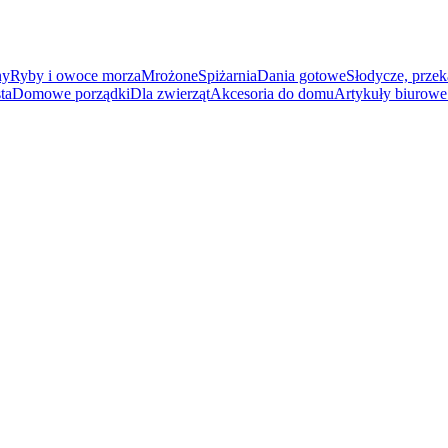
ny
Ryby i owoce morza
Mrożone
Spiżarnia
Dania gotowe
Słodycze, przek
ta
Domowe porządki
Dla zwierząt
Akcesoria do domu
Artykuły biurowe 