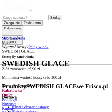
Czego szukasz?
Szukaj
Zaloguj się
Załóż konto
Kod pocztowy
Strona główna
Mój koszyk
0
,
00
zł
Marki
Wyczyść koszyk
Pełny widok
SWEDISH GLACE
Szczegóły zamówienia
SWEDISH GLACE
Złóż zamówienie
5
,
90
zł
.
Minimalna wartość koszyka to
100
zł
Produkty
SWEDISH GLACE
we Frisco.pl
Kategorie
Kategorie sklepu
Rabatówka
Outlet
Dostawa
Promocje
Nowości
Koszt i obszar dostawy
Kupony
Metody Płatności