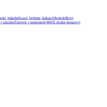
ąski, bakalie
Kawa, herbata, kakao
Alkohole
Boxy
i szkolne
Zdrowie i suplementy
BIO
Lokalni dostawcy