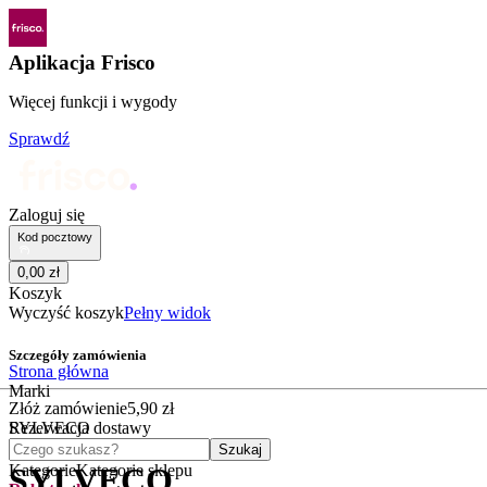
Aplikacja Frisco
Więcej funkcji i wygody
Sprawdź
Zaloguj się
Kod pocztowy
0
,
00
zł
Koszyk
Wyczyść koszyk
Pełny widok
Szczegóły zamówienia
Strona główna
Marki
Złóż zamówienie
5
,
90
zł
SYLVECO
Rezerwacja dostawy
Czego szukasz?
Szukaj
Kategorie
Kategorie sklepu
SYLVECO