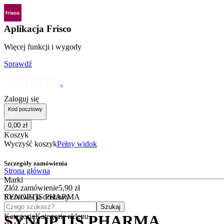
Aplikacja Frisco
Więcej funkcji i wygody
Sprawdź
Zaloguj się
Kod pocztowy
0
,
00
zł
Koszyk
Wyczyść koszyk
Pełny widok
Szczegóły zamówienia
Strona główna
Marki
Złóż zamówienie
5
,
90
zł
SYNOPTIS PHARMA
Rezerwacja dostawy
Czego szukasz?
Szukaj
Kategorie
Kategorie sklepu
SYNOPTIS PHARMA