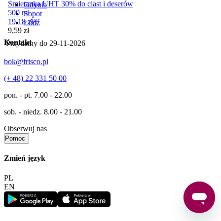
Śmietanka UHT 30% do ciast i deserów
Gdynia
500 ml
Sopot
19,18
zł
/
l
Łódź
Cena
9,59
zł
Kontakt
Przydatny do
29-11-2026
bok@frisco.pl
(+ 48) 22 331 50 00
pon. - pt.
7.00 - 22.00
sob. - niedz.
8.00 - 21.00
Obserwuj nas
Pomoc
Zmień język
PL
EN