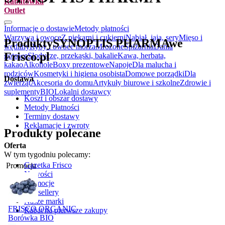
Rabatówka
Outlet
.
Informacje o dostawie
Metody płatności
Warzywa i owoce
Z piekarni i cukierni
Nabiał, jaja, sery
Mięso i
Produkty
SYNOPTIS PHARMA
we
wędliny
Ryby i owoce morza
Mrożone
Spiżarnia
Dania
Frisco.pl
gotowe
Słodycze, przekąski, bakalie
Kawa, herbata,
kakao
Alkohole
Boxy prezentowe
Napoje
Dla malucha i
rodziców
Kosmetyki i higiena osobista
Domowe porządki
Dla
Dostawa
zwierząt
Akcesoria do domu
Artykuły biurowe i szkolne
Zdrowie i
suplementy
BIO
Lokalni dostawcy
Koszt i obszar dostawy
Metody Płatności
Terminy dostawy
Reklamacje i zwroty
Produkty polecane
Oferta
W tym tygodniu polecamy:
Gazetka Frisco
Promocja
Nowości
Promocje
Bestsellery
Nasze marki
FRISCO ORGANIC
Rabat na pierwsze zakupy
Borówka BIO