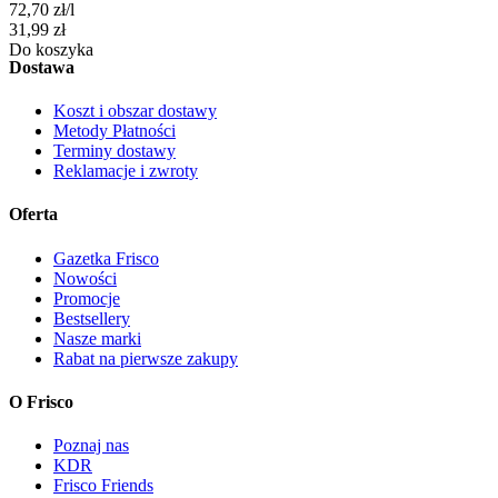
72,70
zł
/
l
Cena
31,99
zł
Do koszyka
Dostawa
Koszt i obszar dostawy
Metody Płatności
Terminy dostawy
Reklamacje i zwroty
Oferta
Gazetka Frisco
Nowości
Promocje
Bestsellery
Nasze marki
Rabat na pierwsze zakupy
O Frisco
Poznaj nas
KDR
Frisco Friends