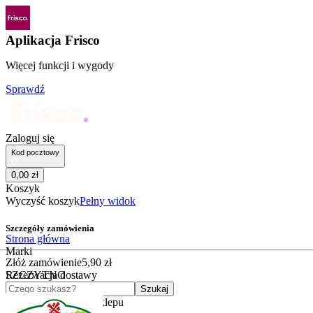
Aplikacja Frisco
Więcej funkcji i wygody
Sprawdź
Zaloguj się
Kod pocztowy
0
,
00
zł
Koszyk
Wyczyść koszyk
Pełny widok
Szczegóły zamówienia
Strona główna
Marki
Złóż zamówienie
5
,
90
zł
SZCZYTNO
Rezerwacja dostawy
Czego szukasz?
Szukaj
Kategorie
Kategorie sklepu