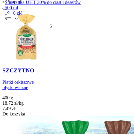
z 15 opinii
Śmietanka UHT 30% do ciast i deserów
500 ml
19,18
zł
/
l
Cena
9,59
zł
Przydatny do
29-11-2026
SZCZYTNO
Płatki orkiszowe
błyskawiczne
400 g
18,72
zł
/
kg
Cena
7,49
zł
Do koszyka