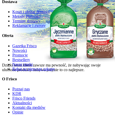
Dostawa
Koszt i obszar dostawy
Metody Płatności
Terminy dostawy
Reklamacje i zwroty
Oferta
Gazetka Frisco
Nowości
Promocje
Bestsellery
Nasze marki
Dzięki temu klient zawsze ma pewność, że nabywając swoje
Rabat na pierwsze zakupy
ulubione produkty nabywa jedynie to co najlepsze.
O Frisco
Poznaj nas
KDR
Frisco Friends
Aktualności
Kontakt dla mediów
Opinie