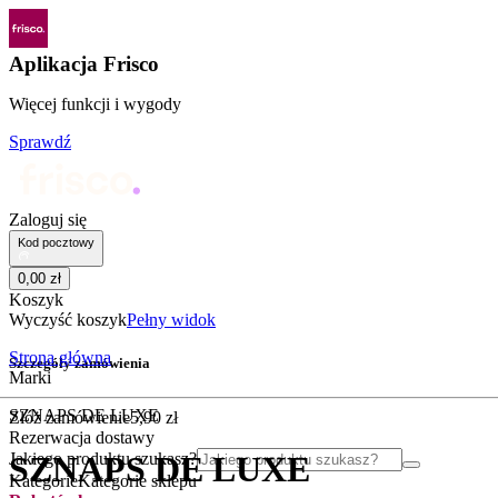
Aplikacja Frisco
Więcej funkcji i wygody
Sprawdź
Zaloguj się
Kod pocztowy
0
,
00
zł
Koszyk
Wyczyść koszyk
Pełny widok
Strona główna
Szczegóły zamówienia
Marki
SZNAPS DE LUXE
Złóż zamówienie
5
,
90
zł
Rezerwacja dostawy
Jakiego produktu szukasz?
SZNAPS DE LUXE
Kategorie
Kategorie sklepu