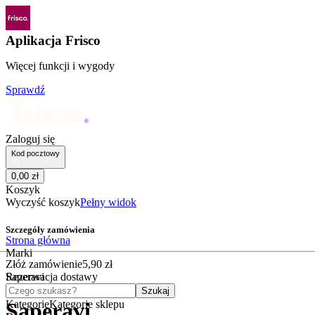
Aplikacja Frisco
Więcej funkcji i wygody
Sprawdź
Zaloguj się
Kod pocztowy
0
,
00
zł
Koszyk
Wyczyść koszyk
Pełny widok
Szczegóły zamówienia
Strona główna
Marki
Złóż zamówienie
5
,
90
zł
Saperavi
Rezerwacja dostawy
Czego szukasz?
Szukaj
Kategorie
Kategorie sklepu
Saperavi