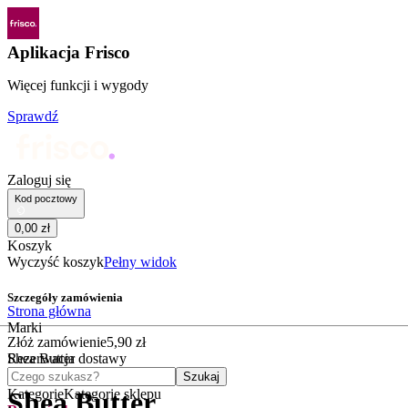
Aplikacja Frisco
Więcej funkcji i wygody
Sprawdź
Zaloguj się
Kod pocztowy
0
,
00
zł
Koszyk
Wyczyść koszyk
Pełny widok
Szczegóły zamówienia
Strona główna
Marki
Złóż zamówienie
5
,
90
zł
Shea Butter
Rezerwacja dostawy
Czego szukasz?
Szukaj
Kategorie
Kategorie sklepu
Shea Butter