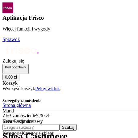
Aplikacja Frisco
Więcej funkcji i wygody
Sprawdź
Zaloguj się
Kod pocztowy
0
,
00
zł
Koszyk
Wyczyść koszyk
Pełny widok
Szczegóły zamówienia
Strona główna
Marki
Złóż zamówienie
5
,
90
zł
Shea Cashmere
Rezerwacja dostawy
Czego szukasz?
Szukaj
Kategorie
Kategorie sklepu
Shea Cashmere