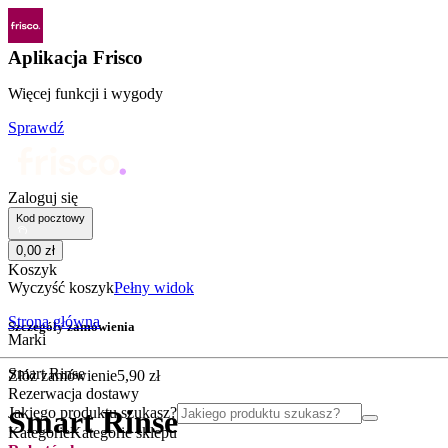
Aplikacja Frisco
Więcej funkcji i wygody
Sprawdź
Zaloguj się
Kod pocztowy
0
,
00
zł
Koszyk
Wyczyść koszyk
Pełny widok
Strona główna
Szczegóły zamówienia
Marki
Smart Rinse
Złóż zamówienie
5
,
90
zł
Rezerwacja dostawy
Jakiego produktu szukasz?
Smart Rinse
Kategorie
Kategorie sklepu