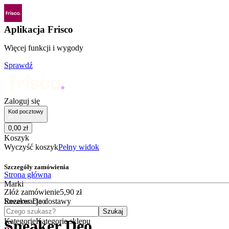
Aplikacja Frisco
Więcej funkcji i wygody
Sprawdź
Zaloguj się
Kod pocztowy
0
,
00
zł
Koszyk
Wyczyść koszyk
Pełny widok
Szczegóły zamówienia
Strona główna
Marki
Złóż zamówienie
5
,
90
zł
Sneaker Deo
Rezerwacja dostawy
Czego szukasz?
Szukaj
Kategorie
Kategorie sklepu
Sneaker Deo