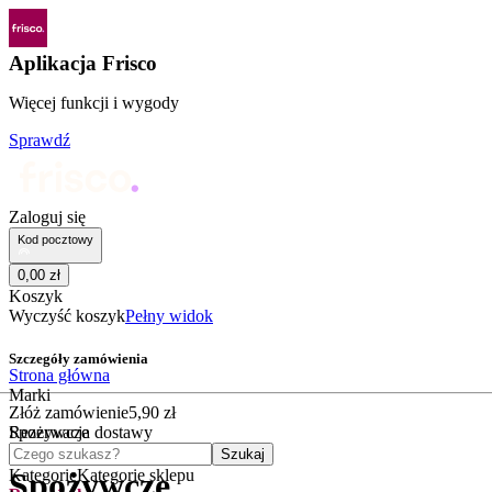
Aplikacja Frisco
Więcej funkcji i wygody
Sprawdź
Zaloguj się
Kod pocztowy
0
,
00
zł
Koszyk
Wyczyść koszyk
Pełny widok
Szczegóły zamówienia
Strona główna
Marki
Złóż zamówienie
5
,
90
zł
Spożywcze
Rezerwacja dostawy
Czego szukasz?
Szukaj
Kategorie
Kategorie sklepu
Spożywcze