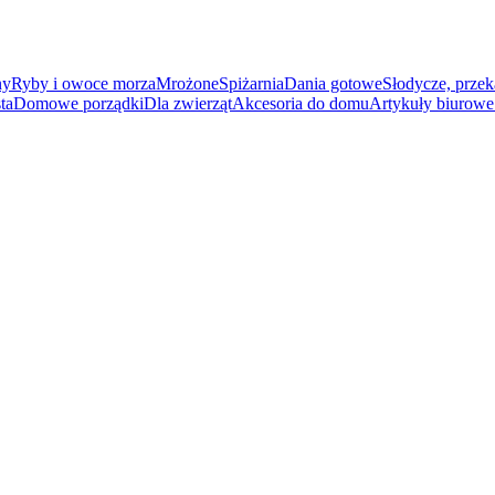
ny
Ryby i owoce morza
Mrożone
Spiżarnia
Dania gotowe
Słodycze, przek
ta
Domowe porządki
Dla zwierząt
Akcesoria do domu
Artykuły biurowe 