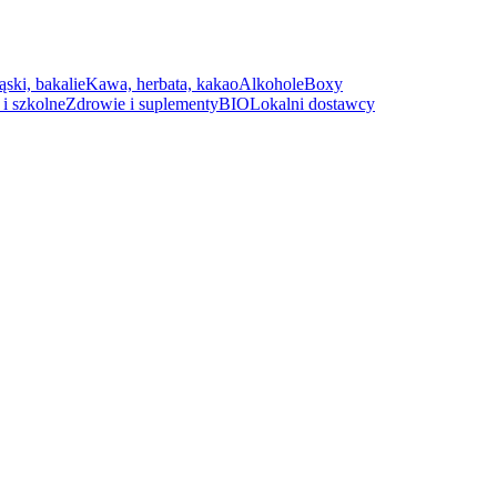
ąski, bakalie
Kawa, herbata, kakao
Alkohole
Boxy
i szkolne
Zdrowie i suplementy
BIO
Lokalni dostawcy