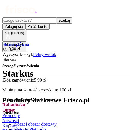
Czego szukasz?
Szukaj
Zaloguj się
Załóż konto
Kod pocztowy
Strona główna
Mój koszyk
0
,
00
zł
Marki
Wyczyść koszyk
Pełny widok
Starkus
Szczegóły zamówienia
Starkus
Złóż zamówienie
5
,
90
zł
.
Minimalna wartość koszyka to
100
zł
Produkty
Starkus
we Frisco.pl
Kategorie
Kategorie sklepu
Rabatówka
Outlet
Dostawa
Promocje
Nowości
Koszt i obszar dostawy
Kupony
Metody Płatności