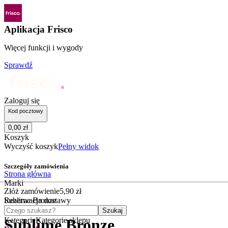
Aplikacja Frisco
Więcej funkcji i wygody
Sprawdź
Zaloguj się
Kod pocztowy
0
,
00
zł
Koszyk
Wyczyść koszyk
Pełny widok
Szczegóły zamówienia
Strona główna
Marki
Złóż zamówienie
5
,
90
zł
Sublime Bronze
Rezerwacja dostawy
Czego szukasz?
Szukaj
Kategorie
Kategorie sklepu
Sublime Bronze