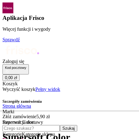
Aplikacja Frisco
Więcej funkcji i wygody
Sprawdź
Zaloguj się
Kod pocztowy
0
,
00
zł
Koszyk
Wyczyść koszyk
Pełny widok
Szczegóły zamówienia
Strona główna
Marki
Złóż zamówienie
5
,
90
zł
Supersoft Color
Rezerwacja dostawy
Czego szukasz?
Szukaj
Kategorie
Kategorie sklepu
Supersoft Color