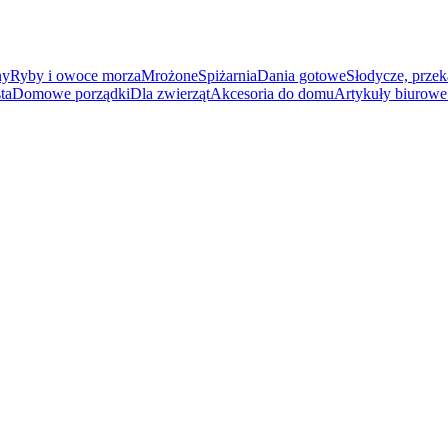
ny
Ryby i owoce morza
Mrożone
Spiżarnia
Dania gotowe
Słodycze, przek
ta
Domowe porządki
Dla zwierząt
Akcesoria do domu
Artykuły biurowe 