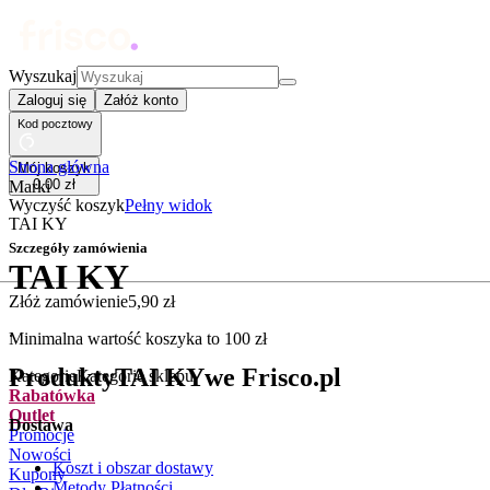
Wyszukaj
Zaloguj się
Załóż konto
Kod pocztowy
Strona główna
Mój koszyk
0
,
00
zł
Marki
Wyczyść koszyk
Pełny widok
TAI KY
Szczegóły zamówienia
TAI KY
Złóż zamówienie
5
,
90
zł
.
Minimalna wartość koszyka to
100
zł
Produkty
TAI KY
we Frisco.pl
Kategorie
Kategorie sklepu
Rabatówka
Outlet
Dostawa
Promocje
Nowości
Koszt i obszar dostawy
Kupony
Metody Płatności