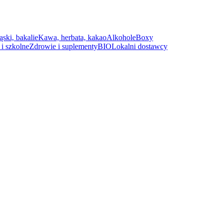
ąski, bakalie
Kawa, herbata, kakao
Alkohole
Boxy
i szkolne
Zdrowie i suplementy
BIO
Lokalni dostawcy