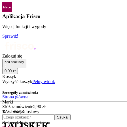
Aplikacja Frisco
Więcej funkcji i wygody
Sprawdź
Zaloguj się
Kod pocztowy
0
,
00
zł
Koszyk
Wyczyść koszyk
Pełny widok
Szczegóły zamówienia
Strona główna
Marki
Złóż zamówienie
5
,
90
zł
TALISKER
Rezerwacja dostawy
Czego szukasz?
Szukaj
Kategorie
Kategorie sklepu
TALISKER