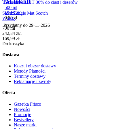
TALISKER
Śmietanka UHT 30% do ciast i deserów
500 ml
19,18
zł
/
l
Storm Single Mat Scotch
Cena
9,59
zł
Whisky
Przydatny do
29-11-2026
700 ml
242,84
zł
/
l
Cena
169,99
zł
Do koszyka
Dostawa
Koszt i obszar dostawy
Metody Płatności
Terminy dostawy
Reklamacje i zwroty
Oferta
Gazetka Frisco
Nowości
Promocje
Bestsellery
Nasze marki