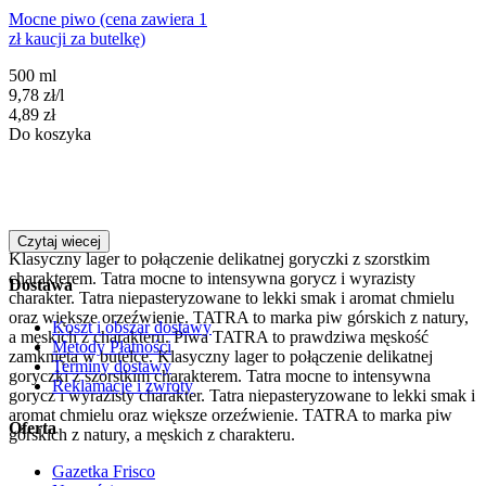
Mocne piwo (cena zawiera 1
zł kaucji za butelkę)
500 ml
9,78
zł
/
l
Cena
4,89
zł
Do koszyka
Czytaj wiecej
Klasyczny lager to połączenie delikatnej goryczki z szorstkim
charakterem. Tatra mocne to intensywna gorycz i wyrazisty
Dostawa
charakter. Tatra niepasteryzowane to lekki smak i aromat chmielu
oraz większe orzeźwienie. TATRA to marka piw górskich z natury,
Koszt i obszar dostawy
a męskich z charakteru. Piwa TATRA to prawdziwa męskość
Metody Płatności
zamknięta w butelce. Klasyczny lager to połączenie delikatnej
Terminy dostawy
goryczki z szorstkim charakterem. Tatra mocne to intensywna
Reklamacje i zwroty
gorycz i wyrazisty charakter. Tatra niepasteryzowane to lekki smak i
aromat chmielu oraz większe orzeźwienie. TATRA to marka piw
Oferta
górskich z natury, a męskich z charakteru.
Gazetka Frisco