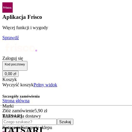
Aplikacja Frisco
Więcej funkcji i wygody
Sprawdź
Zaloguj się
Kod pocztowy
0
,
00
zł
Koszyk
Wyczyść koszyk
Pełny widok
Szczegóły zamówienia
Strona główna
Marki
Złóż zamówienie
5
,
90
zł
TATSARI
Rezerwacja dostawy
Czego szukasz?
Szukaj
Kategorie
Kategorie sklepu
TATSARI